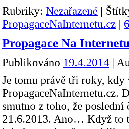
Rubriky:
Nezařazené
|
Štítk
PropagaceNaInternetu.cz
|
6
Propagace Na Internetu
Publikováno
19.4.2014
|
Au
Je tomu právě tři roky, kdy
PropagaceNaInternetu.cz. D
smutno z toho, že poslední 
21.6.2013. Ano… Když to t