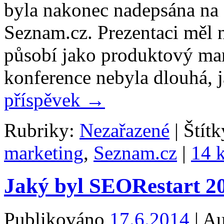
byla nakonec nadepsána na 
Seznam.cz. Prezentaci měl n
působí jako produktový ma
konference nebyla dlouhá, 
příspěvek
→
Rubriky:
Nezařazené
|
Štítk
marketing
,
Seznam.cz
|
14 
Jaký byl SEORestart 2
Publikováno
17.6.2014
|
Au