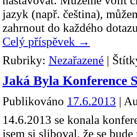
nastavovat. Můžeme volit cí
jazyk (např. čeština), může
zahrnout do každého dotaz
Celý příspěvek
→
Rubriky:
Nezařazené
|
Štítk
Jaká Byla Konference 
Publikováno
17.6.2013
|
Au
14.6.2013 se konala konfer
jsem si sliboval, že se bude