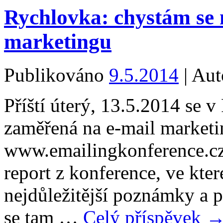
Rychlovka: chystám se 
marketingu
Publikováno
9.5.2014
|
Aut
Příští úterý, 13.5.2014 se 
zaměřená na e-mail marketi
www.emailingkonference.cz.
report z konference, ve kte
nejdůležitější poznámky a 
se tam …
Celý příspěvek