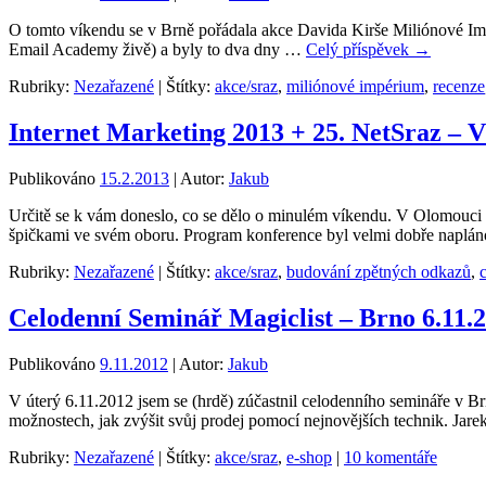
O tomto víkendu se v Brně pořádala akce Davida Kirše Miliónové Im
Email Academy živě) a byly to dva dny …
Celý příspěvek
→
Rubriky:
Nezařazené
|
Štítky:
akce/sraz
,
miliónové impérium
,
recenze
Internet Marketing 2013 + 25. NetSraz – V
Publikováno
15.2.2013
|
Autor:
Jakub
Určitě se k vám doneslo, co se dělo o minulém víkendu. V Olomouci s
špičkami ve svém oboru. Program konference byl velmi dobře napl
Rubriky:
Nezařazené
|
Štítky:
akce/sraz
,
budování zpětných odkazů
,
Celodenní Seminář Magiclist – Brno 6.11.
Publikováno
9.11.2012
|
Autor:
Jakub
V úterý 6.11.2012 jsem se (hrdě) zúčastnil celodenního semináře v Br
možnostech, jak zvýšit svůj prodej pomocí nejnovějších technik. Jare
Rubriky:
Nezařazené
|
Štítky:
akce/sraz
,
e-shop
|
10 komentáře