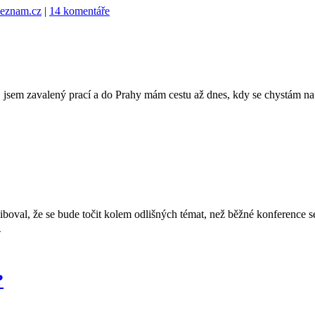
eznam.cz
|
14 komentáře
l, jsem zavalený prací a do Prahy mám cestu až dnes, kdy se chystám 
iboval, že se bude točit kolem odlišných témat, než běžné konference 
→
?