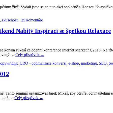
périum živě. Vydali jsme se na tuto akci společně s Honzou Kvasnič
,
zkušenosti
|
25 komentáře
íkend Nabitý Inspirací se špetkou Relaxace
e konala svkělá celodenní konference Internet Marketing 2013. Na této
ánovaný …
Celý příspěvek
→
copywriting
,
CRO - optimalizace konverzí
,
e-shop
,
marketing
,
SEO
,
So
2012
ně. Tento seminář organizoval Jarek Mikeš, aby otevřel oči majitelům e
k totiž …
Celý příspěvek
→