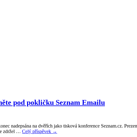
něte pod pokličku Seznam Emailu
konec nadepsána na dvěřích jako tisková konference Seznam.cz. Prezent
se zdržel …
Celý příspěvek
→