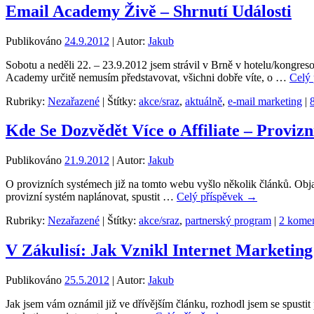
Email Academy Živě – Shrnutí Události
Publikováno
24.9.2012
|
Autor:
Jakub
Sobotu a neděli 22. – 23.9.2012 jsem strávil v Brně v hotelu/kongr
Academy určitě nemusím představovat, všichni dobře víte, o …
Celý
Rubriky:
Nezařazené
|
Štítky:
akce/sraz
,
aktuálně
,
e-mail marketing
|
Kde Se Dozvědět Více o Affiliate – Proviz
Publikováno
21.9.2012
|
Autor:
Jakub
O provizních systémech již na tomto webu vyšlo několik článků. Objasn
provizní systém naplánovat, spustit …
Celý příspěvek
→
Rubriky:
Nezařazené
|
Štítky:
akce/sraz
,
partnerský program
|
2 komen
V Zákulisí: Jak Vznikl Internet Marketing
Publikováno
25.5.2012
|
Autor:
Jakub
Jak jsem vám oznámil již ve dřívějším článku, rozhodl jsem se spustit 