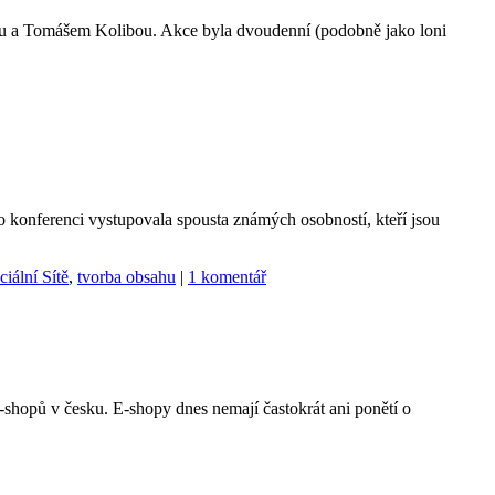
kou a Tomášem Kolibou. Akce byla dvoudenní (podobně jako loni
 konferenci vystupovala spousta známých osobností, kteří jsou
ciální Sítě
,
tvorba obsahu
|
1 komentář
-shopů v česku. E-shopy dnes nemají častokrát ani ponětí o