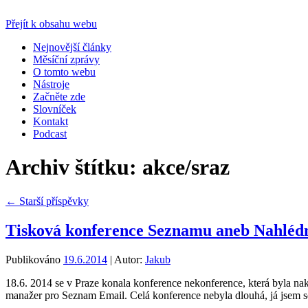
Přejít k obsahu webu
Nejnovější články
Měsíční zprávy
O tomto webu
Nástroje
Začněte zde
Slovníček
Kontakt
Podcast
Archiv štítku:
akce/sraz
←
Starší příspěvky
Tisková konference Seznamu aneb Nahléd
Publikováno
19.6.2014
|
Autor:
Jakub
18.6. 2014 se v Praze konala konference nekonference, která byla na
manažer pro Seznam Email. Celá konference nebyla dlouhá, já jsem 