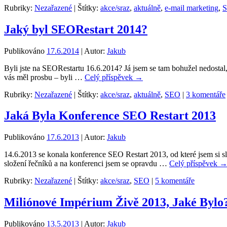
Rubriky:
Nezařazené
|
Štítky:
akce/sraz
,
aktuálně
,
e-mail marketing
,
S
Jaký byl SEORestart 2014?
Publikováno
17.6.2014
|
Autor:
Jakub
Byli jste na SEORestartu 16.6.2014? Já jsem se tam bohužel nedosta
vás měl prosbu – byli …
Celý příspěvek
→
Rubriky:
Nezařazené
|
Štítky:
akce/sraz
,
aktuálně
,
SEO
|
3 komentáře
Jaká Byla Konference SEO Restart 2013
Publikováno
17.6.2013
|
Autor:
Jakub
14.6.2013 se konala konference SEO Restart 2013, od které jsem si sl
složení řečníků a na konferenci jsem se opravdu …
Celý příspěvek
Rubriky:
Nezařazené
|
Štítky:
akce/sraz
,
SEO
|
5 komentáře
Miliónové Impérium Živě 2013, Jaké Bylo
Publikováno
13.5.2013
|
Autor:
Jakub