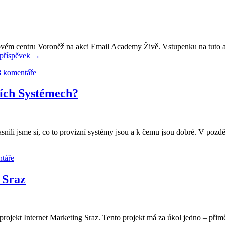
esovém centru Voroněž na akci Email Academy Živě. Vstupenku na tuto
 příspěvek
→
8 komentáře
ních Systémech?
ili jsme si, co to provizní systémy jsou a k čemu jsou dobré. V pozdějš
táře
 Sraz
projekt Internet Marketing Sraz. Tento projekt má za úkol jedno – přimě