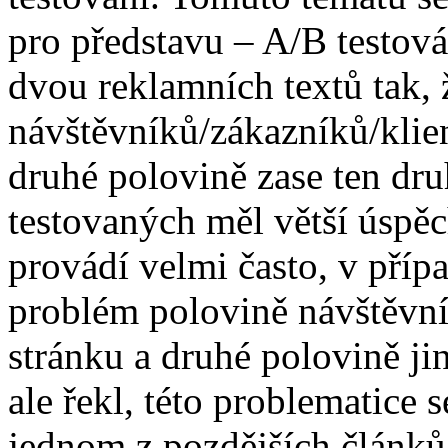
pro představu – A/B testov
dvou reklamních textů tak, 
návštěvníků/zákazníků/klien
druhé polovině zase ten druh
testovaných měl větší úspěc
provádí velmi často, v příp
problém polovině návštěvn
stránku a druhé polovině j
ale řekl, této problematic
jednom z pozdějších článků