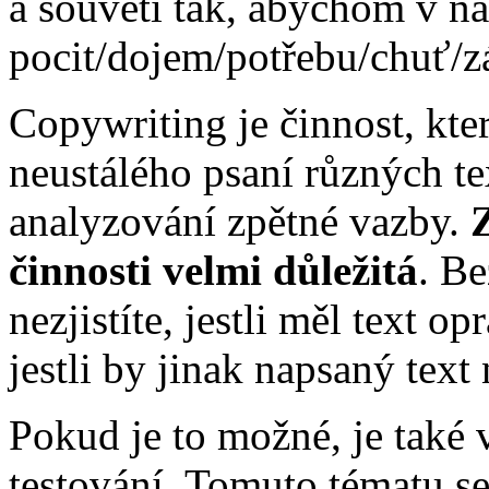
a souvětí tak, abychom v n
pocit/dojem/potřebu/chuť/z
Copywriting je činnost, kte
neustálého psaní různých t
analyzování zpětné vazby.
Z
činnosti velmi důležitá
. Be
nezjistíte, jestli měl text 
jestli by jinak napsaný text
Pokud je to možné, je také
testování. Tomuto tématu s