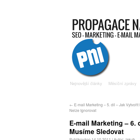
Nejnovější články
Měsíční zprávy
←
E-mail Marketing – 5. díl – Jak Vytvořit 
Nelze Ignorovat
E-mail Marketing – 6. d
Musíme Sledovat
Publikováno
14.10.2011
|
Autor:
Jakub