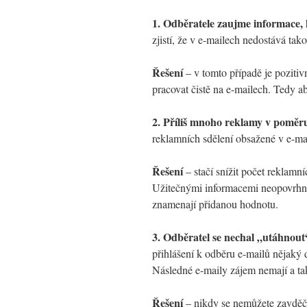
1. Odběratele zaujme informace, 
zjistí, že v e-mailech nedostává tak
Řešení
– v tomto případě je pozitiv
pracovat čistě na e-mailech. Tedy 
2. Příliš mnoho reklamy v poměr
reklamních sdělení obsažené v e-mai
Řešení
– stačí snížit počet reklamn
Užitečnými informacemi neopovrhne 
znamenají přidanou hodnotu.
3. Odběratel se nechal „utáhnout“
přihlášení k odběru e-mailů nějaký d
Následné e-maily zájem nemají a ta
Řešení
– nikdy se nemůžete zavděči