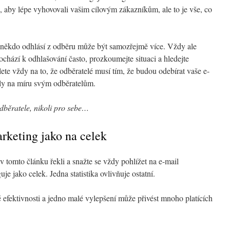
 aby lépe vyhovovali vašim cílovým zákazníkům, ale to je vše, co
někdo odhlásí z odběru může být samozřejmě více. Vždy ale
ochází k odhlašování často, prozkoumejte situaci a hledejte
lete vždy na to, že odběratelé musí tím, že budou odebírat vaše e-
ily na míru svým odběratelům.
odběratele, nikoli pro sebe…
arketing jako na celek
i v tomto článku řekli a snažte se vždy pohlížet na e-mail
je jako celek. Jedna statistika ovlivňuje ostatní.
 efektivnosti a jedno malé vylepšení může přivést mnoho platících