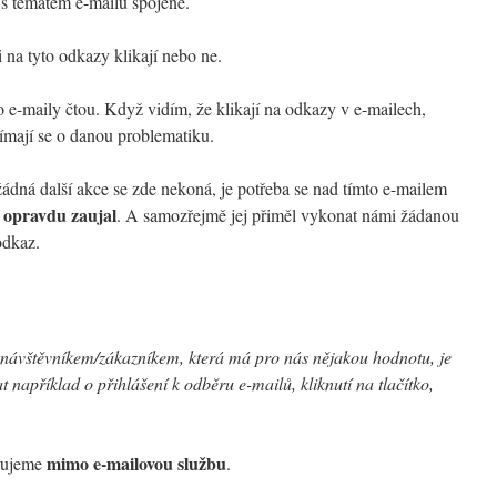
u s tématem e-mailu spojené.
i na tyto odkazy klikají nebo ne.
yto e-maily čtou. Když vidím, že klikají na odkazy v e-mailech,
ímají se o danou problematiku.
 žádná další akce se zde nekoná, je potřeba se nad tímto e-mailem
opravdu zaujal
e
. A samozřejmě jej přiměl vykonat námi žádanou
odkaz.
 návštěvníkem/zákazníkem, která má pro nás nějakou hodnotu, je
 například o přihlášení k odběru e-mailů, kliknutí na tlačítko,
mimo e-mailovou službu
edujeme
.