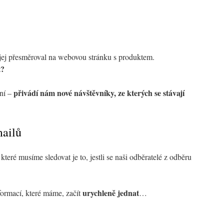
 jej přesměroval na webovou stránku s produktem.
t?
přivádí nám nové návštěvníky, ze kterých se stávají
vní –
.
mailů
 které musíme sledovat je to, jestli se naši odběratelé z odběru
urychleně jednat
ormací, které máme, začít
…