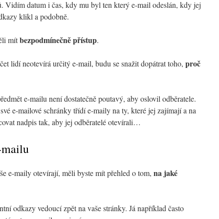
ů. Vidím datum i čas, kdy mu byl ten který e-mail odeslán, kdy jej
odkazy klikl a podobně.
bezpodmínečně přístup
li mít
.
proč
et lidí neotevírá určitý e-mail, budu se snažit dopátrat toho,
předmět e-mailu není dostatečně poutavý, aby oslovil odběratele.
 své e-mailové schránky třídí e-maily na ty, které jej zajímají a na
covat nadpis tak, aby jej odběratelé otevírali…
-mailu
na jaké
vaše e-maily otevírají, měli byste mít přehled o tom,
ntní odkazy vedoucí zpět na vaše stránky. Já například často