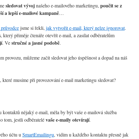
sledovat vývoj
poučit se z
eme
našeho e-mailového marketingu,
pší a lepší e-mailové kampaně
…
 průvodce
jsme si řekli,
jak vytvořit e-mail, který nelze ignorovat
.
s
, který přiměje čtenáře otevřít e-mail, a zasílat odběratelům
í
stručné a jasné podobě
. Ve
.
ném provozu, můžeme začít sledovat jeho úspěšnost a dopad na náš
, které musíme při provozování e-mail marketingu sledovat?
kontaktů nějaký e-mail, měla by být vaše e-mailová služba
vaše e-maily otevírají
 tom, jestli odběratelé
.
svého účtu u
SmartEmailingu
, vidím u každého kontaktu přesně jak