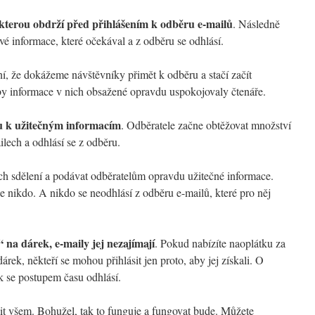
kterou obdrží před přihlášením k odběru e-mailů
. Následně
ové informace, které očekával a z odběru se odhlásí.
ní, že dokážeme návštěvníky přimět k odběru a stačí začít
aby informace v nich obsažené opravdu uspokojovaly čtenáře.
u k užitečným informacím
. Odběratele začne obtěžovat množství
lech a odhlásí se z odběru.
ích sdělení a podávat odběratelům opravdu užitečné informace.
nikdo. A nikdo se neodhlásí z odběru e-mailů, které pro něj
 na dárek, e-maily jej nezajímají
. Pokud nabízíte naoplátku za
árek, někteří se mohou přihlásit jen proto, aby jej získali. O
k se postupem času odhlásí.
t všem. Bohužel, tak to funguje a fungovat bude. Můžete