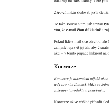
odkazuji na starší články, které jso
Zároveň můžu sledovat, jestli čtenář
To také souvisí s tím, jak čtenáři t
e-mail čtou důkladně
vím, že
a zaj
Pokud lidé e-mail sice otevřou, ale
zamyslet upravit jej tak, aby čtenář
akci – v tomto případě kliknout na 
Konverze
Konverze je dokončení nějaké akce
tedy pro nás žádoucí. Může se jednat
zakoupení produktu a podobně…
Konverze už ve většině případů sl