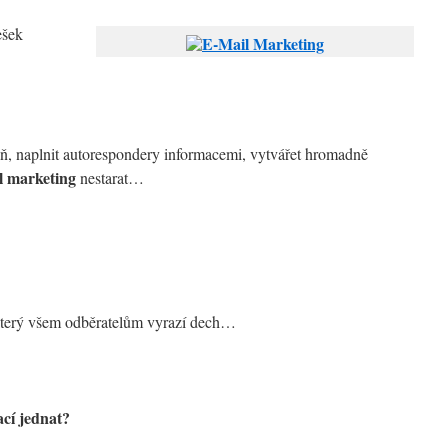
ešek
, naplnit autorespondery informacemi, vytvářet hromadně
l marketing
nestarat…
který všem odběratelům vyrazí dech…
cí jednat?