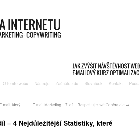
O tomto webu
Nástroje
Začněte zde
Slovníček
Kontakt
Podca
E-mail, který
E-mail Marketing – 7. díl – Respektujte své Odběratele
→
íl – 4 Nejdůležitější Statistiky, které