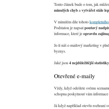
Tento článek bude o tom, jak můž
minulých chyb
vytvářet stále le
a
V minulém díle tohoto
kompletního
poutavý nadpi
Podstatou je napsat
opravdu zajímaj
informace, které je
Je-li náš e-mailový marketing v pl
byznys.
4 nejdůležitější statistiky
Jaké jsou
Otevřené e-maily
Vždy, když odešlete svému seznamu 
schopna poskytnout vám informace o
Já když například otevřu rozhraní 