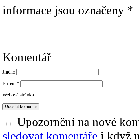
informace jsou označeny
*
Komentář
Jméno
E-mail
*
Webová stránka
Upozornění na nové kom
sledovat komentáře
i když 