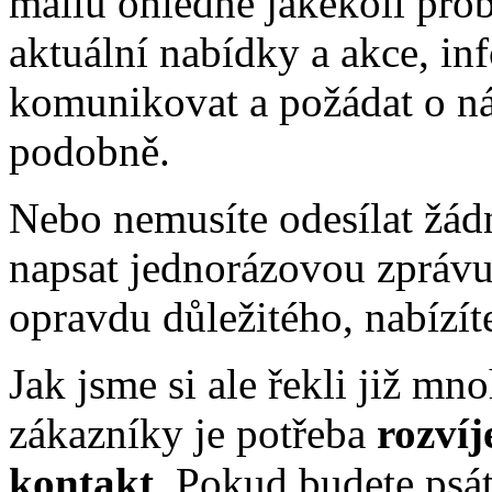
mailů ohledně jakékoli pro
aktuální nabídky a akce, i
komunikovat a požádat o ná
podobně.
Nebo nemusíte odesílat žád
napsat jednorázovou zprávu
opravdu důležitého, nabízí
Jak jsme si ale řekli již mn
zákazníky je potřeba
rozvíj
kontakt
. Pokud budete psát