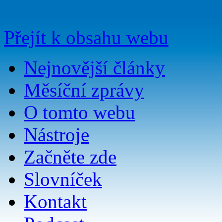
Přejít k obsahu webu
Nejnovější články
Měsíční zprávy
O tomto webu
Nástroje
Začněte zde
Slovníček
Kontakt