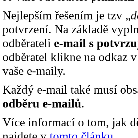
Nejlepším řešením je tzv „
d
potvrzení. Na základě vypl
odběrateli
e-mail s potvrz
odběratel klikne na odkaz v
vaše e-maily.
Každý e-mail také musí ob
odběru e-mailů
.
Více informací o tom, jak d
najdete v
tomto článku
.