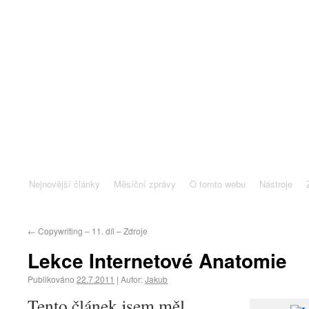
Nejnovější články
Měsíční zprávy
O tomto webu
Nástroje
←
Copywriting – 11. díl – Zdroje
Lekce Internetové Anatomie
Publikováno
22.7.2011
|
Autor:
Jakub
Tento článek jsem měl