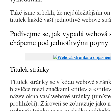
Také jsme si řekli, že nejdůležitějším o
titulek každé vaší jednotlivé webové str
Podívejme se, jak vypadá webová s
chápeme pod jednotlivými pojmy
Titulek stránky
Titulek stránky se v kódu webové stránk
hlavičce mezi značkami <title> a </title
název okna vaší webové stránky (umístěn
prohlížeči). Zároveň se zobrazuje jako 
webové stránky mezi výsledky vyhledává