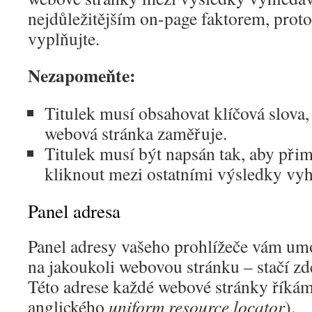
nejdůležitějším on-page faktorem, proto
vyplňujte.
Nezapomeňte:
Titulek musí obsahovat klíčová slova, 
webová stránka zaměřuje.
Titulek musí být napsán tak, aby přim
kliknout mezi ostatními výsledky vyh
Panel adresa
Panel adresy vašeho prohlížeče vám um
na jakoukoli webovou stránku – stačí zde
Této adrese každé webové stránky říká
anglického
uniform resource locator
).