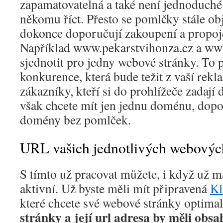
zapamatovatelná a také není jednoduché
někomu říct. Přesto se pomlčky stále obj
dokonce doporučují zakoupení a propo
Například www.pekarstvihonza.cz a ww
sjednotit pro jedny webové stránky. To p
konkurence, která bude težit z vaší rekl
zákazníky, kteří si do prohlížeče zadají
však chcete mít jen jednu doménu, dopo
domény bez pomlček.
URL vašich jednotlivých webovýc
S tímto už pracovat můžete, i když už m
aktivní. Už byste měli mít připravená
Kl
které chcete své webové stránky optimal
stránky a její url adresa by měli obsa