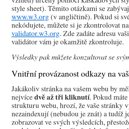
style sheet). Těmito otázkami se zabývaj
www.w3.org
(v angličtině). Pokud si s
nekódujete, můžete si je zkontrolovat na
validator.w3.org
. Zde zadáte adresu vaš
validátor vám je okamžitě zkontroluje.
Výsledky pak můžete konzultovat se svý
Vnitřní provázanost odkazy na vaš
Jakákoliv stránka na vašem webu by měl
dvě až tři kliknutí
nejvíce
. Pokud máte
strukturu webu, hrozí, že vaše stránky 
nezaindexují (nebudou je znát) a tudíž 
zobrazovat ve svých výsledcích, přestož