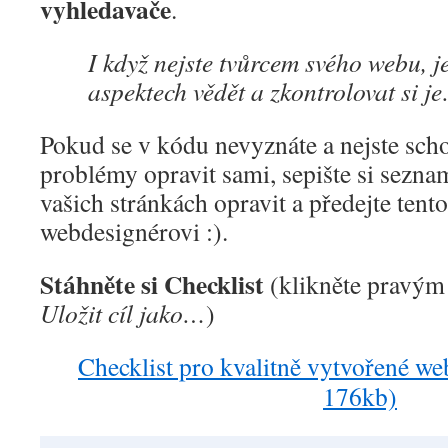
vyhledavače
.
I když nejste tvůrcem svého webu, j
aspektech vědět a zkontrolovat si j
Pokud se v kódu nevyznáte a nejste scho
problémy opravit sami, sepište si seznam
vašich stránkách opravit a předejte ten
webdesignérovi :).
Stáhněte si Checklist
(klikněte pravým 
Uložit cíl jako…
)
Checklist pro kvalitně vytvořené we
176kb)