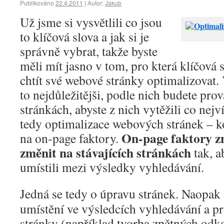
Publikováno
22.4.2011
|
Autor:
Jakub
Už jsme si vysvětlili co jsou
to klíčová slova a jak si je
správně vybrat, takže byste
měli mít jasno v tom, pro která klíčová 
chtít své webové stránky optimalizovat. 
to nejdůležitějši, podle nich budete pro
stránkách, abyste z nich vytěžili co nej
tedy optimalizace webových stránek – 
On-page faktory zn
na on-page faktory.
změnit na stávajících stránkách
tak, a
umístili mezi výsledky vyhledávání.
Jedná se tedy o úpravu stránek. Naopak 
umístění ve výsledcích vyhledávání a 
stránky (například tvorba zpětných odk