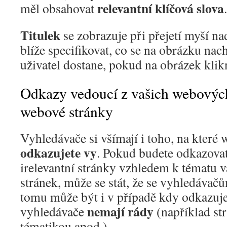
relevantní klíčová slova
měl obsahovat
.
Titulek
se zobrazuje při přejetí myší n
blíže specifikovat, co se na obrázku nac
uživatel dostane, pokud na obrázek klik
Odkazy vedoucí z vašich webových
webové stránky
Vyhledávače si všímají i toho, na které
odkazujete vy
. Pokud budete odkazovat
irelevantní stránky vzhledem k tématu 
stránek, může se stát, že se vyhledávačů
tomu může být i v případě kdy odkazujet
nemají rády
vyhledávače
(například st
tématikou apod.).