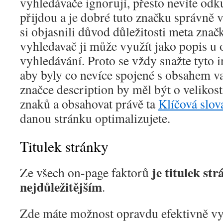
vyhledávače ignorují, přesto nevíte odk
přijdou a je dobré tuto značku správně v
si objasnili důvod důležitosti meta znač
vyhledavač ji může využít jako popis u
vyhledávání. Proto se vždy snažte tyto 
aby byly co nevíce spojené s obsahem va
značce description by měl být o velikos
znaků a obsahovat právě ta
Klíčová slova
danou stránku optimalizujete.
Titulek stránky
je titulek st
Ze všech on-page faktorů
nejdůležitějším
.
Zde máte možnost opravdu efektivně vy