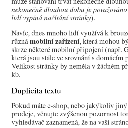
může stahování trvat nekonečně dlouho
nekonečně dlouhou dobu je považováno 
lidí vypíná načítání stránky
).
Navíc, dnes mnoho lidí využívá k brouz
mobilní zařízení
různá
, která mohou bý
skrze některé mobilní připojení (např
která jsou stále ve srovnání s domácím
Velikost stránky by neměla v žádném př
kb.
Duplicita textu
Pokud máte e-shop, nebo jakýkoliv jiný
prodeje, věnujte zvýšenou pozornost t
vyhledávač zaznamená, že na vaší stránc