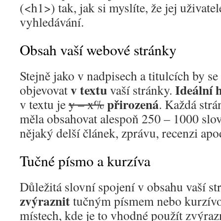
(<h1>) tak, jak si myslíte, že jej uživat
vyhledávání.
Obsah vaší webové stránky
Stejně jako v nadpisech a titulcích by se
v textu
Ideální h
objevovat
vaší stránky.
přirozená
v textu je
y – x%
. Každá str
měla obsahovat alespoň 250 – 1000 slov
nějaký delší článek, zprávu, recenzi apo
Tučné písmo a kurzíva
Důležitá slovní spojení v obsahu vaší s
zvýraznit
tučným písmem nebo kurzívou
místech, kde je to vhodné použít zvýraz