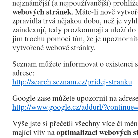
nejznámější (a nejpoužívanější) prohlíž
webových stránek
. Máte-li nově vytvo
zpravidla trvá nějakou dobu, než je vyhl
zaindexují, tedy prozkoumají a uloží do
jim trochu pomoci tím, že je upoznornít
vytvořené webové stránky.
Seznam můžete informovat o existenci s
adrese:
http://search.seznam.cz/pridej-stranku
Google zase můžete upozornit na adrese
http://www.google.cz/addurl/?continue=
Výše jste si přečetli všechny více či mé
optimalizaci webových s
mající vliv na