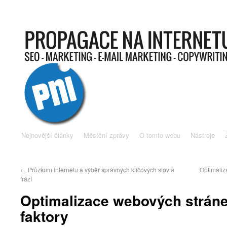
Nejnovější články
Měsíční zprávy
O tomto webu
Nástroje
←
Průzkum internetu a výběr správných klíčových slov a
Optimaliz
frází
Optimalizace webových strán
faktory