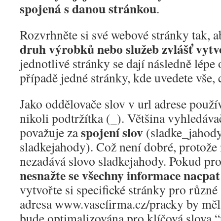
spojená s danou stránkou
.
Rozvrhněte si své webové stránky tak, a
druh výrobků nebo služeb zvlášť vyt
jednotlivé stránky se dají následně lépe 
případě jedné stránky, kde uvedete vše, 
Jako oddělovače slov v url adrese použí
nikoli podtržítka (_). Většina vyhledáva
spojení slov
považuje za
(sladke_jahody 
sladkejahody). Což není dobré, protože
nezadává slovo sladkejahody. Pokud pro
nesnažte se všechny informace nacpat
vytvořte si specifické stránky pro různé
adresa www.vasefirma.cz/pracky by měla
bude optimalizována pro klíčová slova “