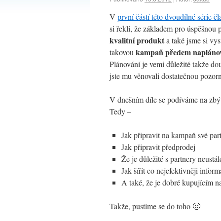
V
první částí této dvoudílné série č
si řekli, že základem pro úspěšnou 
kvalitní produkt
a také jsme si vysv
kampaň předem napláno
takovou
Plánování je vemi důležité takže do
jste mu věnovali dostatečnou pozorn
V dnešním díle se podíváme na zbýv
Tedy –
Jak připravit na kampaň své par
Jak připravit předprodej
Že je důležité s partnery neust
Jak šířit co nejefektivněji info
A také, že je dobré kupujícím 
Takže, pustíme se do toho 🙂