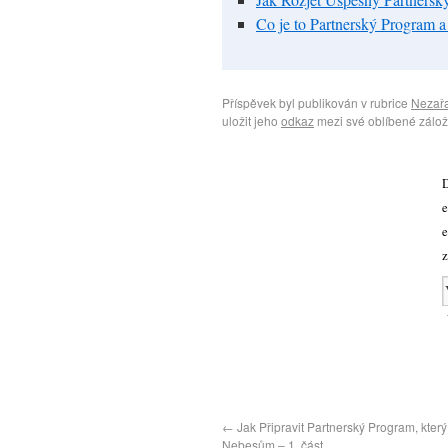
Co je to Partnerský Program
Příspěvek byl publikován v rubrice
Nezař
uložit jeho
odkaz
mezi své oblíbené zálož
D
e
e
z
←
Jak Připravit Partnerský Program, který 
Nebesům – 1. část