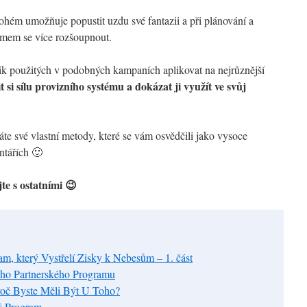
hém umožňuje popustit uzdu své fantazii a při plánování a
émem se více rozšoupnout.
nik použitých v podobných kampaních aplikovat na nejrůznější
t si sílu provizního systému a dokázat ji využít ve svůj
te své vlastní metody, které se vám osvědčili jako vysoce
ntářích 🙂
jte s ostatními 😉
am, který Vystřelí Zisky k Nebesům – 1. část
ho Partnerského Programu
oč Byste Měli Být U Toho?
ý Program