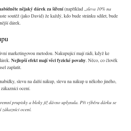
nabídněte nějaký dárek za šíření
(například „
sleva 10% na
aste soutěž (jako David) že každý, kdo bude stránku sdílet, bude
ější dárek.
upu
tivní marketingovou metodou. Nakupující mají rádi, když ke
Nejlepší efekt mají věci fyzické povahy
dárek.
. Něco, co člověk
sel zaplatit.
 nabídky, slevu na další nákup, slevu na nákup u někoho jiného,
i zákazníci ocení.
remní prupisky a bloky již dávno uplynula. Při výběru dárku se
ví zákazníci ocení.