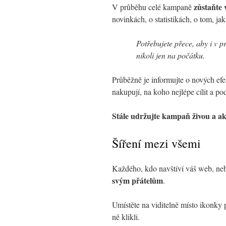
zůstaňte 
V průběhu celé kampaně
novinkách, o statistikách, o tom, ja
Potřebujete přece, aby i v p
nikoli jen na počátku.
Průběžně je informujte o nových efe
nakupují, na koho nejlépe cílit a po
Stále udržujte kampaň živou a ak
Šíření mezi všemi
Každého, kdo navštíví váš web, neb
svým přátelům
.
Umístěte na viditelně místo ikonky p
ně klikli.