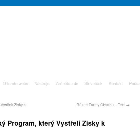
O tomto webu
Nástroje
Začněte zde
Slovníček
Kontakt
Podca
Vystřelí Zisky k
Různé Formy Obsahu – Text
→
ký Program, který Vystřelí Zisky k