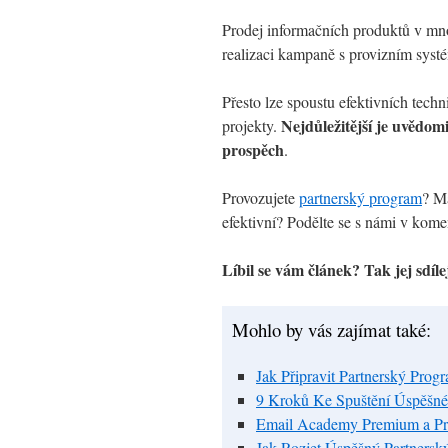
Prodej informačních produktů v mno
realizaci kampaně s provizním syst
Přesto lze spoustu efektivních tech
Nejdůležitější je uvědomi
projekty.
prospěch
.
Provozujete
partnerský program
? Má
efektivní? Podělte se s námi v kome
Líbil se vám článek? Tak jej sdíle
Mohlo by vás zajímat také:
Jak Připravit Partnerský Progr
9 Kroků Ke Spuštění Úspěšné
Email Academy Premium a Pr
Jak Rozjet Úspěšný Partnersk