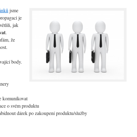
lánků
jsme
propagaci je
ětlili, jak
vat
.
ufám, že
ost.
ající body.
tnery
ále komunikovat
rmace o svém produktu
nabídnout dárek po zakoupení produktu/služby