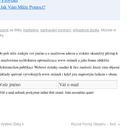
 a Jak Vám Může Pomoci?
azené
se štítky
marketing
,
partnerský program
,
případová studie
. Můžete si
ky.
o polí níže zadejte své jméno a e-mailovou adresu a získáte okamžitý přístup k
-mailovému rychlokurzu optimalizace www stránek a jako bonus obdržíte
lektronickou publikaci Webové stránky snadno & bez znalostí, která vám objasní
áklady správně vytvořených www stránek i když jste naprostým laikem v oboru.
Váš e-mail nebude poskytnut žádné třetí straně. Sám nesnáším spam!
Vystřelí Zisky k
Různé Formy Obsahu – Text
→