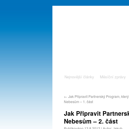
Nejnovější články
Měsíční zprávy
←
Jak Připravit Partnerský Program, který 
Nebesům – 1. část
Jak Připravit Partners
Nebesům – 2. část
Publikováno
13.8.2012
|
Autor:
Jakub