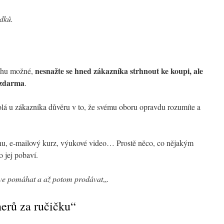
edků.
nesnažte se hned zákazníka strhnout ke koupi, ale
ochu možné,
 zdarma
.
volá u zákazníka důvěru v to, že svému oboru opravdu rozumíte a
ihu, e-mailový kurz, výukové video… Prostě něco, co nějakým
 jej pobaví.
ve pomáhat a až potom prodávat
„.
erů za ručičku“