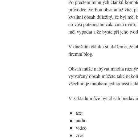
Po přečtení minulých článků kompl
průvodce tvorbou obsahu už víte, pr
kvalitní obsah důležitý, že byl měl b
co vaši potenciální zákazníci uvidí
měl vypadat a že byste při jeho tvor
V dnešním článku si ukážeme, že ob
firemní blog.
Obsah může nabývat mnoha ruzných
vytvořený obsah můžete také několi
všechno je mnohem jednodušší a dáv
V základu může být obsah předáván
text
audio
video
živě