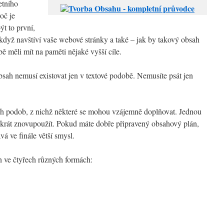
etního
oč je
ýt to první,
, když navštíví vaše webové stránky a také – jak by takový obsah
bě měli mít na paměti nějaké vyšší cíle.
sah nemusí existovat jen v textové podobě. Nemusíte psát jen
 podob, z nichž některé se mohou vzájemně doplňovat. Jednou
krát znovupoužít. Pokud máte dobře připravený obsahový plán,
á ve finále větší smysl.
 ve čtyřech různých formách: