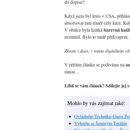
do dopisu?
Když jsem byl letos v USA, přihlás
absolvoval tam téměř celý kurz. Kd
barevná kníž
V obálce byla krátká
nezmínil. Bylo to malé překvapení,
Zkuste i dnes, v tomto digitálním vě
a
V příštím článku se podíváme na
mnou…
Líbil se vám článek? Sdílejte jej 
Mohlo by vás zajímat také:
Ovládněte Techniku Guest Pos
Vyhněte se Špatným Textům