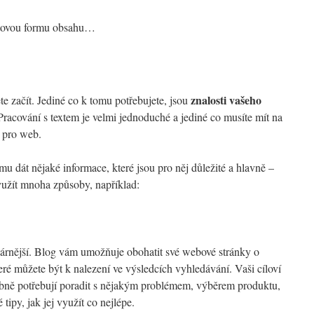
xtovou formu obsahu…
znalosti vašeho
te začít. Jediné co k tomu potřebujete, jsou
Pracování s textem je velmi jednoduché a jediné co musíte mít na
í pro web.
mu dát nějaké informace, které jsou pro něj důležité a hlavně –
využít mnoha způsoby, například:
ulárnější. Blog vám umožňuje obohatit své webové stránky o
teré můžete být k nalezení ve výsledcích vyhledávání. Vaši cíloví
obně potřebují poradit s nějakým problémem, výběrem produktu,
ipy, jak jej využít co nejlépe.