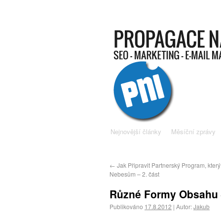
Nejnovější články
Měsíční zprávy
←
Jak Připravit Partnerský Program, který 
Nebesům – 2. část
Různé Formy Obsahu 
Publikováno
17.8.2012
|
Autor:
Jakub