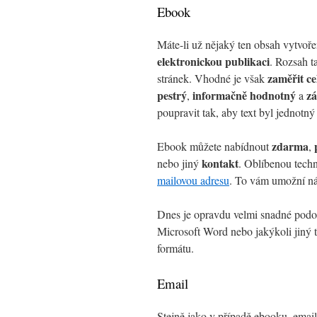
Ebook
Máte-li už nějaký ten obsah vytvoře
elektronickou publikaci
. Rozsah t
zaměřit c
stránek. Vhodné je však
pestrý
informačně hodnotný
z
,
a
poupravit tak, aby text byl jednotný
zdarma
Ebook můžete nabídnout
,
kontakt
nebo jiný
. Oblíbenou tech
mailovou adresu
. To vám umožní ná
Dnes je opravdu velmi snadné podob
Microsoft Word nebo jakýkoli jiný 
formátu.
Email
Stejně jako v případě ebooku, emai