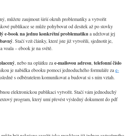
ný, můžete zaujmout širší okruh problematiky a vytvořit
akové publikace se může pohybovat od desítek až po stovky
elý e-book na jednu konkrétní problematiku
a udržovat jej
ábavný
. Stačí vzít články, které jste již vytvořili, sjednotit je,
 a voala – ebook je na světě.
placený
e-mailovou adresu
telefonní číslo
, nebo na oplátku za
,
nikou je nabídka ebooku pomocí jednoduchého formuláře za
e-
sledně s odběratelem komunikovat a budovat si s ním vztah.
nou elektronickou publikaci vytvořit. Stačí vám jednoduchý
textový program, který umí převést výsledný dokument do pdf
l může být nakrásno využit jako recyklace již jednou vytvořeného