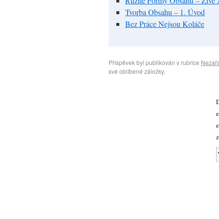
Různé Formy Obsahu – Živé
Tvorba Obsahu – 1. Úvod
Bez Práce Nejsou Koláče
Příspěvek byl publikován v rubrice
Nezař
své oblíbené záložky.
D
e
e
z