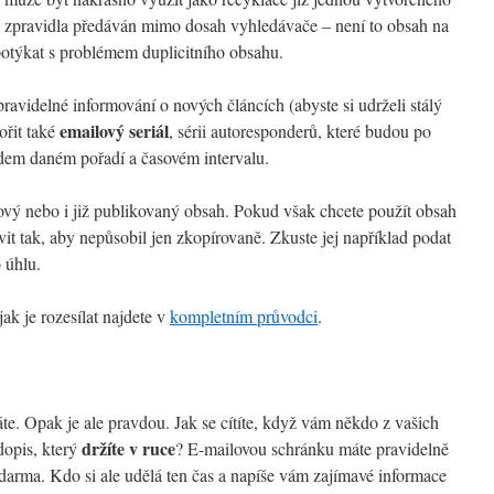
e zpravidla předáván mimo dosah vyhledávače – není to obsah na
potýkat s problémem duplicitního obsahu.
ravidelné informování o nových článcích (abyste si udrželi stálý
emailový seriál
ořit také
, sérii autoresponderů, které budou po
edem daném pořadí a časovém intervalu.
vý nebo i již publikovaný obsah. Pokud však chcete použít obsah
vit tak, aby nepůsobil jen zkopírovaně. Zkuste jej například podat
 úhlu.
jak je rozesílat najdete v
kompletním průvodci
.
áte. Opak je ale pravdou. Jak se cítíte, když vám někdo z vašich
držíte v ruce
dopis, který
? E-mailovou schránku máte pravidelně
zdarma. Kdo si ale udělá ten čas a napíše vám zajímavé informace