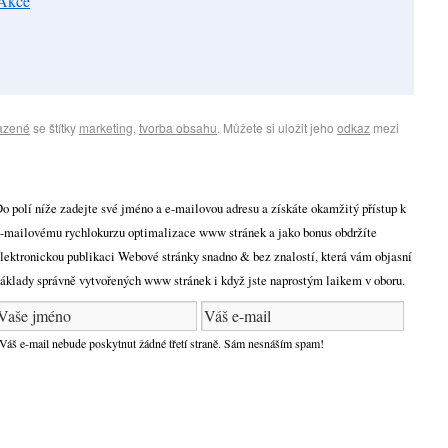
 Akce
azené
se štítky
marketing
,
tvorba obsahu
. Můžete si uložit jeho
odkaz
mezi
o polí níže zadejte své jméno a e-mailovou adresu a získáte okamžitý přístup k
-mailovému rychlokurzu optimalizace www stránek a jako bonus obdržíte
lektronickou publikaci Webové stránky snadno & bez znalostí, která vám objasní
áklady správně vytvořených www stránek i když jste naprostým laikem v oboru.
Váš e-mail nebude poskytnut žádné třetí straně. Sám nesnáším spam!