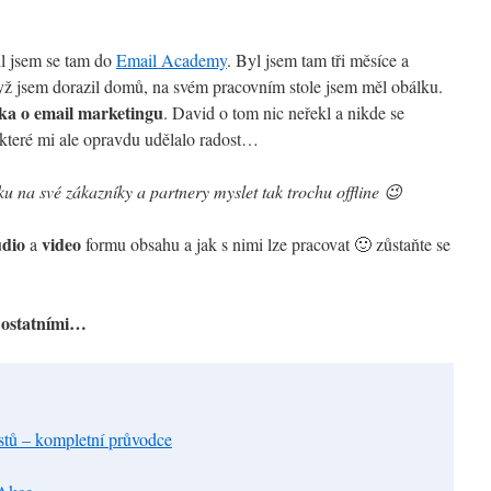
il jsem se tam do
Email Academy
. Byl jsem tam tři měsíce a
yž jsem dorazil domů, na svém pracovním stole jsem měl obálku.
ka o email marketingu
. David o tom nic neřekl a nikde se
 které mi ale opravdu udělalo radost…
ku na své zákazníky a partnery myslet tak trochu offline 😉
udio
video
a
formu obsahu a jak s nimi lze pracovat 🙂 zůstaňte se
s ostatními…
tů – kompletní průvodce