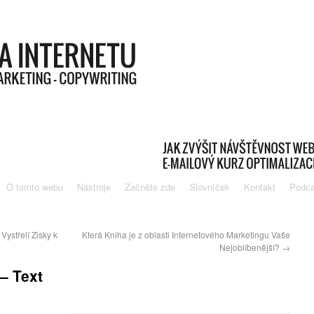
O tomto webu
Nástroje
Začněte zde
Slovníček
Kontakt
Podca
Vystřelí Zisky k
Která Kniha je z oblasti Internetového Marketingu Vaše
Nejoblíbenější?
→
– Text