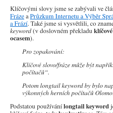
Klíčovými slovy jsme se zabývali ve čl
Fráze
a
Průzkum Internetu a Výběr Spr
a Frází
. Také jsme si vysvětlili, co zn
klíčov
keyword
(v doslovném překladu
ocasem
).
Pro zopakování:
Klíčové slovo/fráze může být napří
počítačů“.
Potom longtail keyword by bylo na
výkonných herních počítačů Olom
longtail keyword
Podstatou používání
j