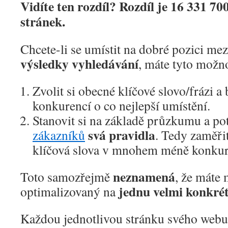
Vidíte ten rozdíl? Rozdíl je 16 331 7
stránek.
Chcete-li se umístit na dobré pozici me
výsledky vyhledávání
, máte tyto možno
Zvolit si obecné klíčové slovo/frázi a
konkurencí o co nejlepší umístění.
Stanovit si na základě průzkumu a p
svá pravidla
zákazníků
. Tedy zaměřit
klíčová slova v mnohem méně konkur
neznamená
Toto samozřejmě
, že máte 
jednu velmi konkrét
optimalizovaný na
Každou jednotlivou stránku svého webu