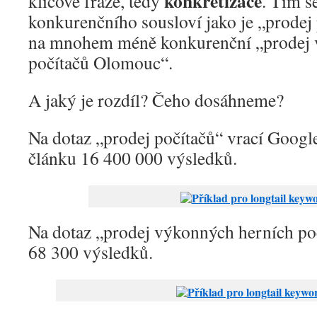
konkretizace
klíčové fráze, tedy
. Tím s
konkurenčního sousloví jako je „prodej
na mnohem méně konkurenční „prodej 
počítačů Olomouc“.
A jaký je rozdíl? Čeho dosáhneme?
Na dotaz „prodej počítačů“ vrací Googl
článku 16 400 000 výsledků.
Na dotaz „prodej výkonných herních po
68 300 výsledků.