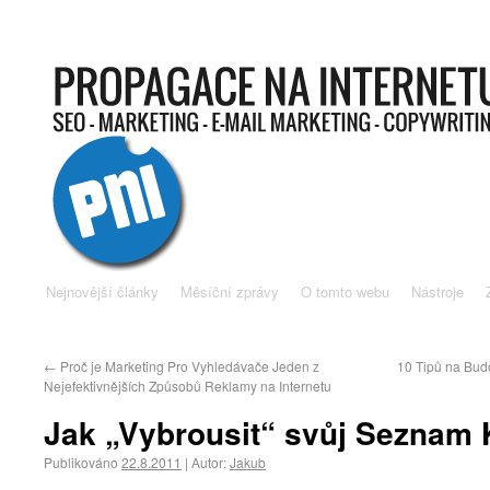
Nejnovější články
Měsíční zprávy
O tomto webu
Nástroje
←
Proč je Marketing Pro Vyhledávače Jeden z
10 Tipů na Bud
Nejefektivnějších Způsobů Reklamy na Internetu
Jak „Vybrousit“ svůj Seznam 
Publikováno
22.8.2011
|
Autor:
Jakub