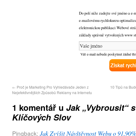
Do polí níže zadejte své jméno a e-m
e-mailovému rychlokurzu optimaliza
elektronickou publikaci Webové strá
základy správně vytvořených www str
Váš e-mail nebude poskytnut žádné tře
←
Proč je Marketing Pro Vyhledávače Jeden z
10 Tipů na Bud
Nejefektivnějších Způsobů Reklamy na Internetu
1 komentář u
Jak „Vybrousit“ 
Klíčových Slov
Pingback:
Jak Zvýšit Návštěvnost Webu o 91,90% 