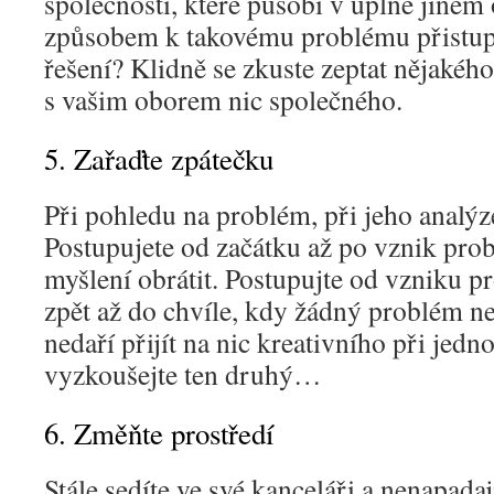
společnosti, které působí v úplně jiném
způsobem k takovému problému přistupu
řešení? Klidně se zkuste zeptat nějaké
s vašim oborem nic společného.
5. Zařaďte zpátečku
Při pohledu na problém, při jeho analýze
Postupujete od začátku až po vznik pro
myšlení obrátit. Postupujte od vzniku 
zpět až do chvíle, kdy žádný problém n
nedaří přijít na nic kreativního při jed
vyzkoušejte ten druhý…
6. Změňte prostředí
Stále sedíte ve své kanceláři a nenapada