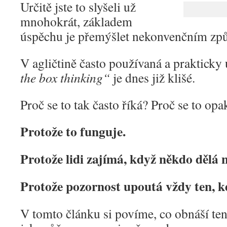
Určitě jste to slyšeli už
mnohokrát, základem
úspěchu je přemýšlet nekonvenčním zp
V agličtině často používaná a prakticky
the box thinking“
je dnes již klišé.
Proč se to tak často říká? Proč se to opa
Protože to funguje.
Protože lidi zajímá, když někdo dělá n
Protože pozornost upoutá vždy ten, kd
V tomto článku si povíme, co obnáší te