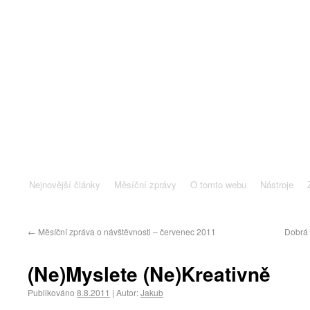
Nejnovější články
Měsíční zprávy
O tomto webu
Nástroje
←
Měsíční zpráva o návštěvnosti – červenec 2011
Dobrá 
(Ne)Myslete (Ne)Kreativně
Publikováno
8.8.2011
|
Autor:
Jakub