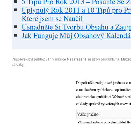
5 Tipů Pro Rok 2013 – Posuňte Se Z
Uplynulý Rok 2011 a 10 Tipů pro Pr
Které jsem se Naučil
Usnadněte Si Tvorbu Obsahu a Zauj
Jak Funguje Můj Obsahový Kalendá
Příspěvek byl publikován v rubrice
Nezařazené
se štítky
produktivita
. Můžet
záložky.
Do polí níže zadejte své jméno a e-m
e-mailovému rychlokurzu optimaliza
elektronickou publikaci Webové strá
základy správně vytvořených www str
Váš e-mail nebude poskytnut žádné tře