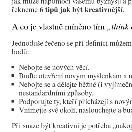
jak může napomoci vašemu byznysu a pr
6 tipů jak být kreativnější
řekneme
.
„think 
A co je vlastně míněno tím
Jednoduše řečeno se při definici můžeme
bodů:
Nebojte se nových věcí.
Buďte otevření novým myšlenkám a 
Nebojte se a dělejte běžné (i vyjímečn
nestandardními způsoby.
Podporujte ty, kteří přicházejí s nov
Vnímejte své okolí, naslouchejte a buď
Při snaze být kreativní je potřeba „nak