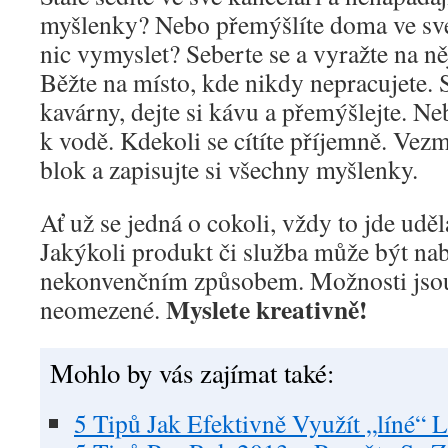
myšlenky? Nebo přemýšlíte doma ve sv
nic vymyslet? Seberte se a vyražte na n
Běžte na místo, kde nikdy nepracujete. 
kavárny, dejte si kávu a přemýšlejte. Ne
k vodě. Kdekoli se cítíte příjemně. Vez
blok a zapisujte si všechny myšlenky.
Ať už se jedná o cokoli, vždy to jde uděl
Jakýkoli produkt či služba může být na
nekonvenčním způsobem. Možnosti jsou
Myslete kreativně!
neomezené.
Mohlo by vás zajímat také:
5 Tipů Jak Efektivně Využít „líné“ L