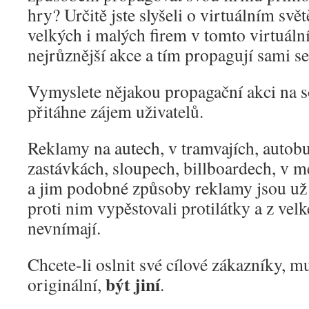
hry? Určitě jste slyšeli o virtuálním sv
velkých i malých firem v tomto virtuáln
nejrůznější akce a tím propagují sami s
Vymyslete nějakou propagační akci na so
přitáhne zájem uživatelů.
Reklamy na autech, v tramvajích, autobu
zastávkách, sloupech, billboardech, v
a jim podobné způsoby reklamy jsou už př
proti nim vypěstovali protilátky a z velké
nevnímají.
Chcete-li oslnit své cílové zákazníky, mu
být jiní
originální,
.