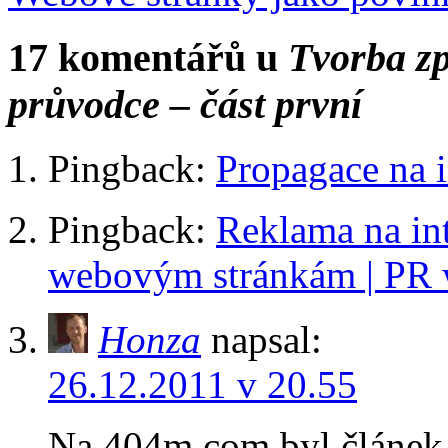
17 komentářů u
Tvorba z
průvodce – část první
Pingback:
Propagace na i
Pingback:
Reklama na in
webovým stránkám | PR 
Honza
napsal:
26.12.2011 v 20.55
Na 404m.com byl článek o