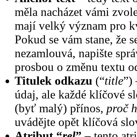
měla nacházet vámi zvol
mají velký význam pro k
Pokud se vám stane, že se
nezamlouvá, napište správ
prosbou o změnu textu o
Titulek odkazu
(“
title
”)
údaj, ale každé klíčové 
(byť malý) přínos,
proč h
uvádějte opět klíčová slo
Atribut “
rel
”
– tento at