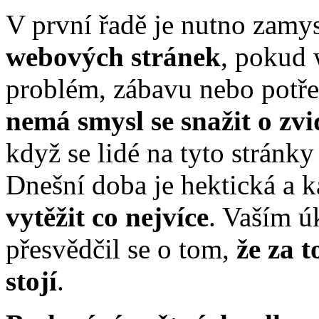
V první řadě je nutno zamy
webových stránek
, pokud 
problém, zábavu nebo potřeb
nemá smysl se snažit o zvi
když se lidé na tyto stránk
Dnešní doba je hektická a 
vytěžit co nejvíce
. Vaším ú
přesvědčil se o tom,
že za 
stojí
.