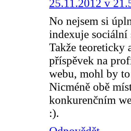
25.11.2012 v 21.
No nejsem si úpln
indexuje sociální 
Takže teoreticky 
příspěvek na prof
webu, mohl by to
Nicméně obě místa
konkurenčním web
:).
Odpovědět