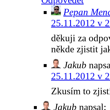
Pepan Menc
25.11.2012 v 
děkuji za odpov
někde zjistit j
Jakub
napsa
25.11.2012 v 
Zkusím to zjist
Jakub
napsal: