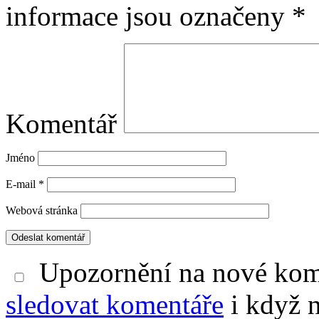
informace jsou označeny
*
Komentář
Jméno
E-mail
*
Webová stránka
Upozornění na nové kom
sledovat komentáře
i když 