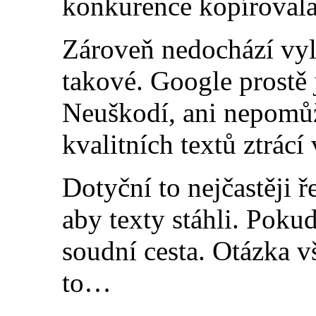
konkurence kopírovala,
Zároveň nedochází vyl
takové. Google prostě 
Neuškodí, ani nepomůž
kvalitních textů ztrác
Dotyční to nejčastěji ř
aby texty stáhli. Poku
soudní cesta. Otázka vš
to…