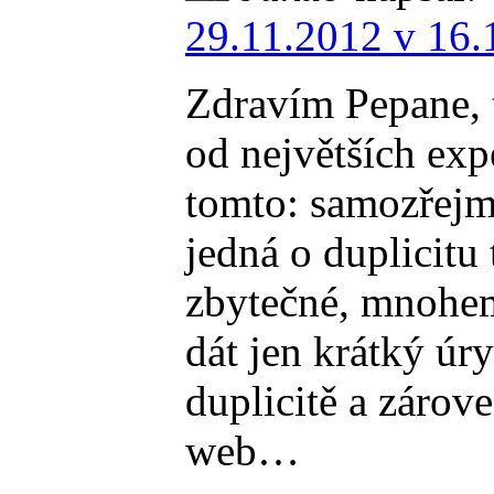
29.11.2012 v 16.
Zdravím Pepane, 
od největších exp
tomto: samozřejmě
jedná o duplicitu 
zbytečné, mnohem 
dát jen krátký úr
duplicitě a zárov
web…