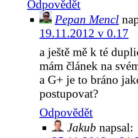
Odpovědět
Pepan Mencl
nap
19.11.2012 v 0.17
a ještě mě k té dupl
mám článek na své
a G+ je to bráno jak
postupovat?
Odpovědět
Jakub
napsal: