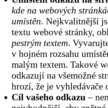
kde na webových stránká
umístěn
. Nejkvalitnější 
textu webové stránky, o
pestrým textem
. Vyvarujt
v hojném rozsahu umístě
malým textem. Takové we
odkazují na všemožné strá
hrozí, že je vyhledávače
Cíl vašeho odkazu
– nem
nejvhodnější, aby zpětn