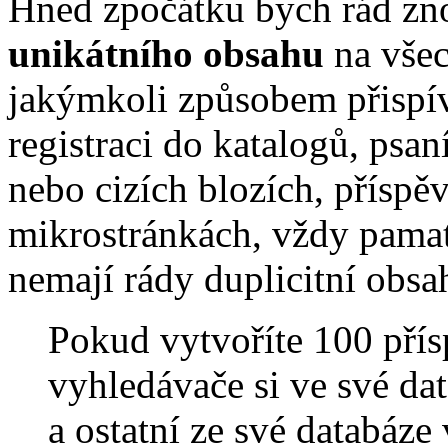
Hned zpočátku bych rád zn
unikátního obsahu
na všec
jakýmkoli způsobem přispív
registraci do katalogů, psa
nebo cizích blozích, příspě
mikrostránkách, vždy pamat
nemají rády duplicitní obsa
Pokud vytvoříte 100 přís
vyhledávače si ve své dat
a ostatní ze své databáze 