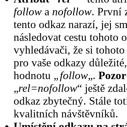
follow
a
nofollow
. První
tento odkaz narazí, jej s
následovat cestu tohoto 
vyhledávači, že si tohot
pro vaše odkazy důležité,
hodnotu
„follow
„.
Pozor
„
rel=nofollow
“ ještě zda
odkaz zbytečný. Stále tot
kvalitních návštěvníků.
Umístění odkazu na st