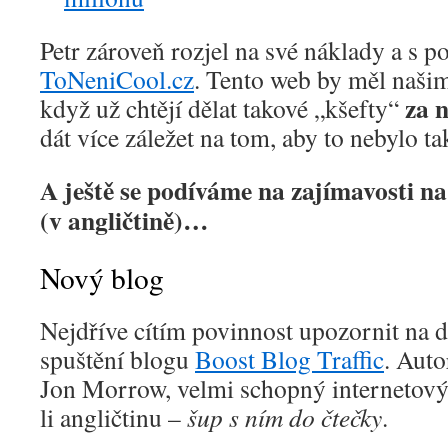
Petr zároveň rozjel na své náklady a s p
ToNeniCool.cz
. Tento web by měl našim
za 
když už chtějí dělat takové „kšefty“
dát více záležet na tom, aby to nebylo ta
A ještě se podíváme na zajímavosti n
(v angličtině)…
Nový blog
Nejdříve cítím povinnost upozornit na 
spuštění blogu
Boost Blog Traffic
. Auto
Jon Morrow, velmi schopný internetový 
li angličtinu –
šup s ním do čtečky
.