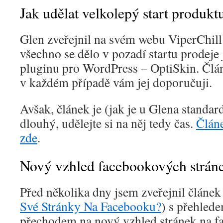
Jak udělat velkolepý start produkt
Glen zveřejnil na svém webu ViperChill
všechno se dělo v pozadí startu prodej
pluginu pro WordPress – OptiSkin. Člán
v každém případě vám jej doporučuji.
Avšak, článek je (jak je u Glena standa
dlouhý, udělejte si na něj tedy čas.
Článe
zde
.
Nový vzhled facebookových strán
Před několika dny jsem zveřejnil článek
Své Stránky Na Facebooku?
) s přehlede
přechodem na nový vzhled stránek na f