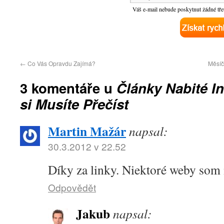
Váš e-mail nebude poskytnut žádné tře
←
Co Vás Opravdu Zajímá?
Měsíč
3 komentáře u
Články Nabité I
si Musíte Přečíst
Martin Mažár
napsal:
30.3.2012 v 22.52
Díky za linky. Niektoré weby som
Odpovědět
Jakub
napsal: