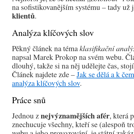
na sofistikovanějším systému – tady už
klientů
.
Analýza klíčových slov
Pěkný článek na téma
klasifikační analý
napsal Marek Prokop na svém webu. Čl
dlouhý, takže si na něj udělejte čas, sto
Článek najdete zde –
Jak se dělá a k čem
analýza klíčových slov
.
Práce snů
nejvýznamějších afér
Jednou z
, která 
znechucuje všechny, kteří se (alespoň tr
webu a jeho provozování, je státní zakáz