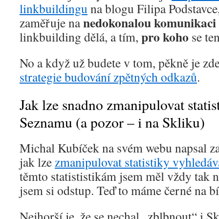
linkbuildingu
na blogu Filipa Podstavce
nedokonalou komunikaci
zaměřuje na
pro koho
linkbuilding dělá, a tím,
se ten
No a když už budete v tom, pěkně je zde
strategie budování zpětných odkazů
.
Jak lze snadno zmanipulovat statis
Seznamu (a pozor – i na Skliku)
Michal Kubíček na svém webu napsal za
jak lze
zmanipulovat statistiky vyhledá
těmto statististikám jsem měl vždy tak 
jsem si odstup. Teď to máme černé na b
Nejhorší je, že se nechal „zblbnout“ i Sk