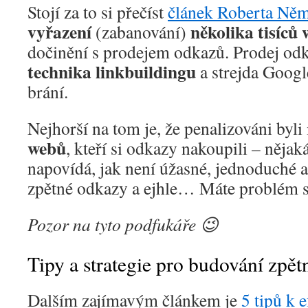
Stojí za to si přečíst
článek Roberta Ně
vyřazení
několika tisíců
(zabanování)
dočinění s prodejem odkazů. Prodej od
technika linkbuildingu
a strejda Google
brání.
Nejhorší na tom je, že penalizováni byli 
webů
, kteří si odkazy nakoupili – něja
napovídá, jak není úžasné, jednoduché a 
zpětné odkazy a ejhle… Máte problém 
Pozor na tyto podfukáře 😉
Tipy a strategie pro budování zpě
Dalším zajímavým článkem je
5 tipů k 