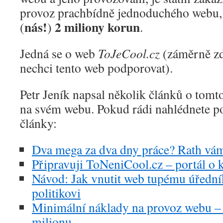
provoz prachbídně jednoduchého webu, k
nás!
2 miliony korun
(
)
.
Jedná se o web
ToJeCool.cz
(záměrně zd
nechci tento web podporovat).
Petr Jeník napsal několik článků o tom
na svém webu. Pokud rádi nahlédnete pod
články:
Dva mega za dva dny práce? Rath vám
Připravuji ToNeniCool.cz – portál o 
Návod: Jak vnutit web tupému úředník
politikovi
Minimální náklady na provoz webu – p
milionu