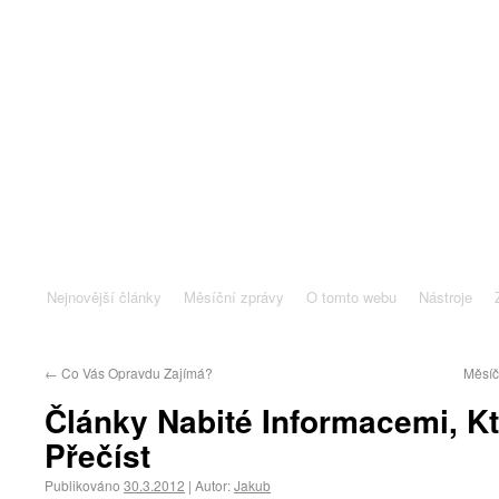
Nejnovější články
Měsíční zprávy
O tomto webu
Nástroje
←
Co Vás Opravdu Zajímá?
Měsíč
Články Nabité Informacemi, Kt
Přečíst
Publikováno
30.3.2012
|
Autor:
Jakub