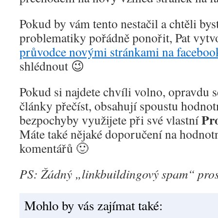
Pokud by vám tento nestačil a chtěli byst
problematiky pořádně ponořit, Pat vytv
průvodce novými stránkami na faceboo
shlédnout 😉
Pokud si najdete chvíli volno, opravdu s
články přečíst, obsahují spoustu hodnot
Pr
bezpochyby využijete při své vlastní
Máte také nějaké doporučení na hodnotn
komentářů 🙂
PS: Žádný „linkbuildingový spam“ pro
Mohlo by vás zajímat také: