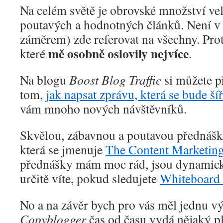
Na celém světě je obrovské množství ve
poutavých a hodnotných článků. Není v 
záměrem) zde referovat na všechny. Prot
mě osobně oslovily nejvíce
které
.
Na blogu
Boost Blog Traffic
si můžete př
tom,
jak napsat zprávu, která se bude šíř
vám mnoho nových návštěvníků.
Skvělou, zábavnou a poutavou přednáš
která se jmenuje
The Content Marketing
přednášky mám moc rád, jsou dynamické
určitě víte, pokud sledujete
Whiteboard 
No a na závěr bych pro vás měl jednu v
Copyblogger
čas od času vydá nějaký pl