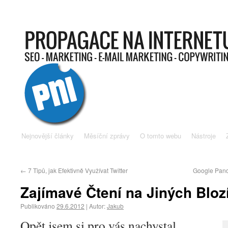
Nejnovější články
Měsíční zprávy
O tomto webu
Nástroje
←
7 Tipů, jak Efektivně Využívat Twitter
Google Pand
Zajímavé Čtení na Jiných Bloz
Publikováno
29.6.2012
|
Autor:
Jakub
Opět jsem si pro vás nachystal