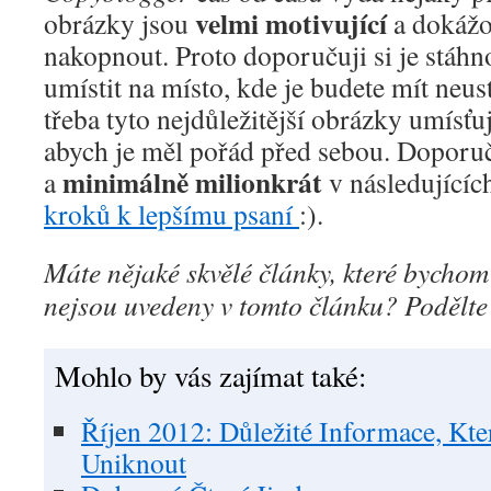
velmi motivující
obrázky jsou
a dokážo
nakopnout. Proto doporučuji si je stáhn
umístit na místo, kde je budete mít neust
třeba tyto nejdůležitější obrázky umísťu
abych je měl pořád před sebou. Doporuč
minimálně milionkrát
a
v následujících
kroků k lepšímu psaní
:).
Máte nějaké skvělé články, které bychom
nejsou uvedeny v tomto článku? Podělte
Mohlo by vás zajímat také:
Říjen 2012: Důležité Informace, K
Uniknout