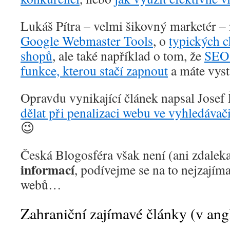
Lukáš Pítra – velmi šikovný marketér – 
Google Webmaster Tools
, o
typických c
shopů
, ale také například o tom, že
SEO 
funkce, kterou stačí zapnout
a máte vyst
Opravdu vynikající článek napsal Josef
dělat při penalizaci webu ve vyhledávač
😉
Česká Blogosféra však není (ani zdalek
informací
, podívejme se na to nejzajíma
webů…
Zahraniční zajímavé články (v angl