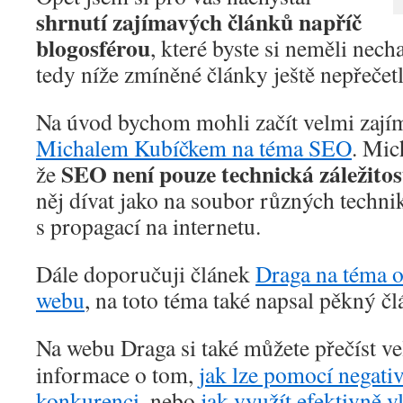
shrnutí zajímavých článků napříč
blogosférou
, které byste si neměli necha
tedy níže zmíněné články ještě nepřečetl
Na úvod bychom mohli začít velmi za
Michalem Kubíčkem na téma SEO
. Mic
SEO není pouze technická záležitos
že
něj dívat jako na soubor různých techn
s propagací na internetu.
Dále doporučuji článek
Draga na téma o
webu
, na toto téma také napsal pěkný č
Na webu Draga si také můžete přečíst v
informace o tom,
jak lze pomocí negati
konkurenci
, nebo
jak využít efektivně 