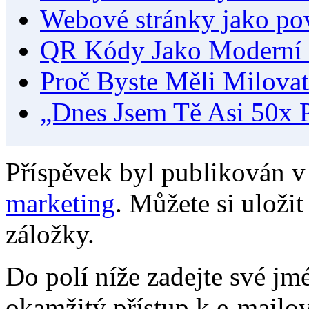
Webové stránky jako po
QR Kódy Jako Moderní 
Proč Byste Měli Milova
„Dnes Jsem Tě Asi 50x 
Příspěvek byl publikován v
marketing
. Můžete si uloži
záložky.
Do polí níže zadejte své jm
okamžitý přístup k e-mailo