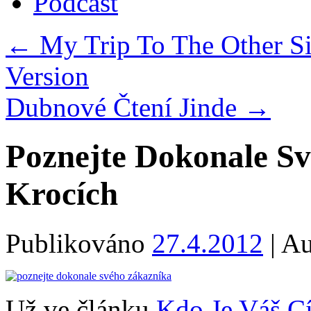
Podcast
←
My Trip To The Other Si
Version
Dubnové Čtení Jinde
→
Poznejte Dokonale Sv
Krocích
Publikováno
27.4.2012
|
Au
Už ve článku
Kdo Je Váš C