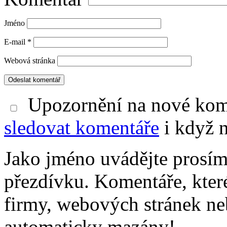
Jméno
E-mail
*
Webová stránka
Upozornění na nové kom
sledovat komentáře
i když 
Jako jméno uvádějte prosí
přezdívku. Komentáře, kter
firmy, webových stránek ne
automaticky mazány!