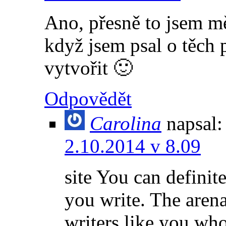
Ano, přesně to jsem mě
když jsem psal o těch p
vytvořit 🙂
Odpovědět
Carolina
napsal:
2.10.2014 v 8.09
site You can definite
you write. The aren
writers like you wh