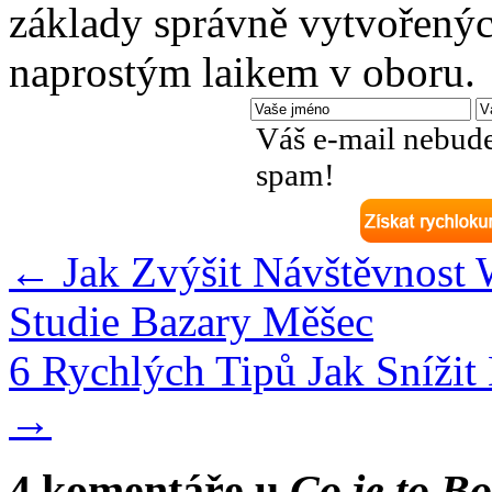
základy správně vytvořenýc
naprostým laikem v oboru.
Váš e-mail nebude
spam!
←
Jak Zvýšit Návštěvnost
Studie Bazary Měšec
6 Rychlých Tipů Jak Snížit
→
4 komentáře u
Co je to B