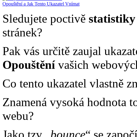
Sledujete poctivě
statistik
stránek?
Pak vás určitě zaujal ukaza
Opouštění
vašich webových
Co tento ukazatel vlastně 
Znamená vysoká hodnota toh
webu?
Jako tzv „
bounce
“ se započí