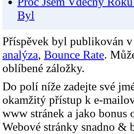
Proč Jsem Vděčný Roku 2
Byl
Příspěvek byl publikován v
analýza
,
Bounce Rate
. Může
oblíbené záložky.
Do polí níže zadejte své jm
okamžitý přístup k e-mailo
www stránek a jako bonus o
Webové stránky snadno & be