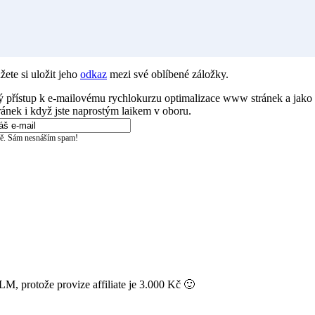
žete si uložit jeho
odkaz
mezi své oblíbené záložky.
itý přístup k e-mailovému rychlokurzu optimalizace www stránek a jak
ánek i když jste naprostým laikem v oboru.
aně. Sám nesnáším spam!
LM, protože provize affiliate je 3.000 Kč 🙂