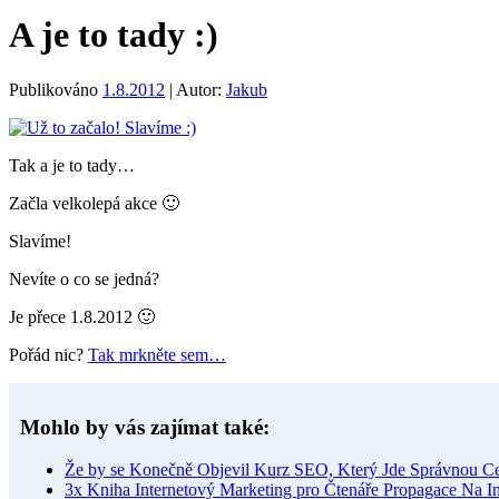
A je to tady :)
Publikováno
1.8.2012
|
Autor:
Jakub
Tak a je to tady…
Začla velkolepá akce 🙂
Slavíme!
Nevíte o co se jedná?
Je přece 1.8.2012 🙂
Pořád nic?
Tak mrkněte sem…
Mohlo by vás zajímat také:
Že by se Konečně Objevil Kurz SEO, Který Jde Správnou C
3x Kniha Internetový Marketing pro Čtenáře Propagace Na I