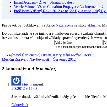
Email Academy Živě – Shrnutí Události
Veselé Vánoce Všem Čtenářům Propagace Na Internetu 🙂
Proč Jsem Vděčný Roku 2012 za to, Že Byl a za to, Jaký Byl
Příspěvek byl publikován v rubrice
Nezařazené
se štítky
aktuálně
. Mů
Do polí níže zadejte své jméno a e-mailovou adresu a získáte okamž
bez znalostí, která vám objasní základy správně vytvořených www str
Váš e-mail nebude poskytnut žádné třetí str
←
Zajímavý Červencový Obsah, Který Vám Možná Utekl…
Měsíční Zpráva o Návštěvnosti – Červenec 2012
→
2 komentáře u
A je to tady :)
Martin
napsal:
2.8.2012 v 17.08
Jste se dneska všichni zbláznili, každý píše o tomhle šíleném M
Odpovědět