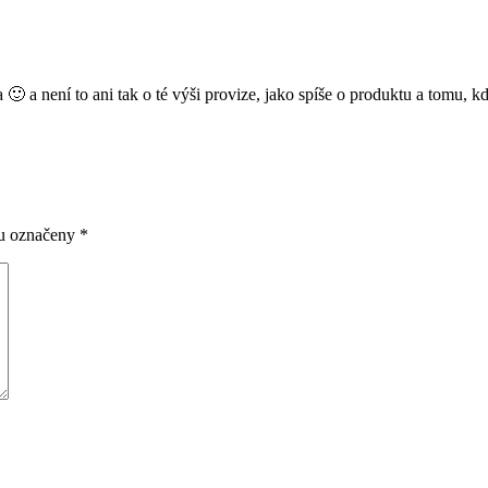
a 🙂 a není to ani tak o té výši provize, jako spíše o produktu a tomu,
ou označeny
*