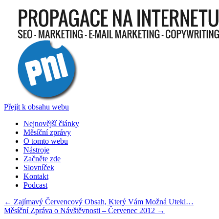
Přejít k obsahu webu
Nejnovější články
Měsíční zprávy
O tomto webu
Nástroje
Začněte zde
Slovníček
Kontakt
Podcast
←
Zajímavý Červencový Obsah, Který Vám Možná Utekl…
Měsíční Zpráva o Návštěvnosti – Červenec 2012
→