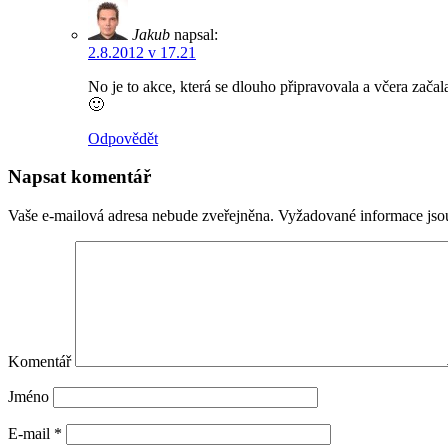
Jakub
napsal:
2.8.2012 v 17.21
No je to akce, která se dlouho připravovala a včera začal
🙂
Odpovědět
Napsat komentář
Vaše e-mailová adresa nebude zveřejněna.
Vyžadované informace js
Komentář
Jméno
E-mail
*